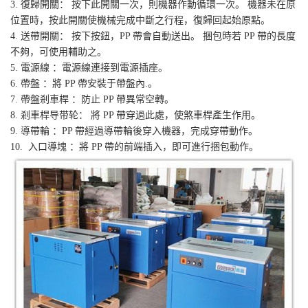
3. 復歸開關： 按下此開關一次，則機器作動循環一次。 機器未在原
位置時，按此開關使機械完成中斷之行程，復歸回起始原點。
4. 送帶開關： 按下按鈕，PP 帶會自動送出。 捆包時若 PP 帶的長度
不夠，可使用輔助之。
5. 電源線 ：電源線連接到電源插座。
6. 帶盤 ：將 PP 帶安裝于帶盤內.。
7. 帶盤剎車桿 ：防止 PP 帶異常空轉。
8. 剎車桿导带轮： 將 PP 帶穿過此處，使煞車桿產生作用。
9. 導帶輪 ：PP 帶經過導帶輪後穿入機器，完成穿帶動作。
10. 入口導塊 ：將 PP 帶的前端插入，即可進行捆包動作。