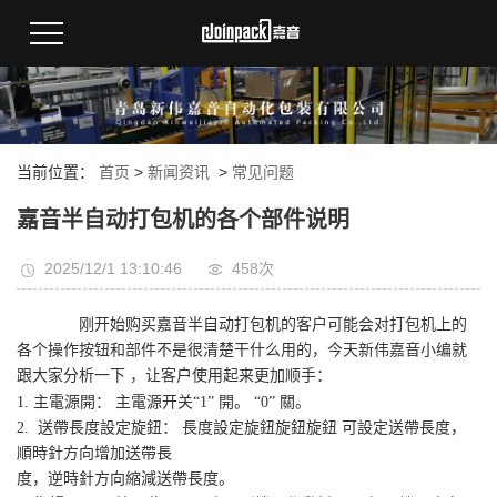
当前位置：
首页
>
新闻资讯
>
常见问题
嘉音半自动打包机的各个部件说明
2025/12/1 13:10:46
458次
刚开始购买嘉音半自动打包机的客户可能会对打包机上的
各个操作按钮和部件不是很清楚干什么用的，今天新伟嘉音小编就
跟大家分析一下
，让客户使用起来更加顺手：
1. 主電源開： 主電源开关“1” 開。 “0” 關。
2. 送帶長度設定旋鈕： 長度設定旋鈕旋鈕旋鈕 可設定送帶長度，
順時針方向增加送帶長
度，逆時針方向縮減送帶長度。