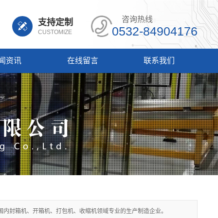
咨询热线
支持定制
0532-84904176
CUSTOMIZE
闻资讯
在线留言
联系我们
国内封箱机、开箱机、打包机、收缩机领域专业的生产制造企业。