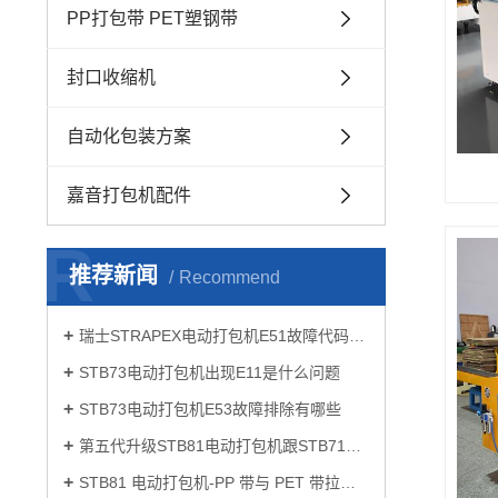
PP打包带 PET塑钢带
封口收缩机
自动化包装方案
嘉音打包机配件
R
推荐新闻
Recommend
瑞士STRAPEX电动打包机E51故障代码如何解决
STB73电动打包机出现E11是什么问题
STB73电动打包机E53故障排除有哪些
第五代升级STB81电动打包机跟STB71有什么区别
STB81 电动打包机-PP 带与 PET 带拉力设置要点