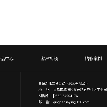
产品中心
客户视频
精彩案例
青岛新伟嘉音自动化包装有限公司
地 址： 青岛市城阳区双元路皂户社区工业
销售部：
0532-84904176
邮 箱： qingdaojiayin@126.com