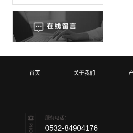
首页
关于我们
服务电话：
0532-84904176