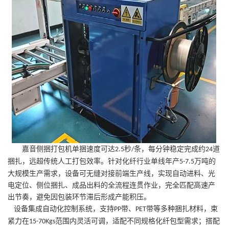
嘉音侧捆打包机单捆速度可达
秒
条，每分钟稳定完成约
道
2.5
/
24
捆扎，远超传统人工打包效率。针对化纤行业单线年产
万吨的
5-7.5
大规模生产需求，设备可无缝对接前端生产线，实现自动进料、光
电定位、侧位捆扎、成品出料的全流程连贯作业，完全匹配高速产
出节奏，避免因包装环节滞后形成产能积压。
设备集成自动化控制系统，支持
带、
带等多种捆扎材料，束
PP
PET
紧力在
范围内灵活可调，适配不同规格化纤包型需求；搭配
15-70Kgs