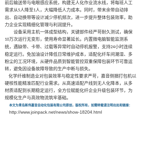
前后输送带与电眼感应系统，构建无人化作业流水线，将每班人工
需求从
人降至
人，大幅降低人力成本。同时，带末余带自动排
5
1
出、自动换带等设计减少停机频次，进一步提升整体包装效率，助
力企业实现精细化管理与利润提升。
设备采用主机一体成型结构，关键部件经严苛耐久测试，确保
万次运行无变形，使用寿命显著延长。内置微电脑智能监测系
10
统，遇缺带、卡带、过载等异常时自动停机报警，支持
小时连续
24
稳定运行。免加油设计降低日常维护成本，适配化纤车间潮湿、多
粉尘的工况环境，从硬件品质到智能管控双重保障包装环节可靠运
转，避免因设备故障导致的生产中断与损失。
化学纤维制造业对包装效率与稳定性要求严苛，嘉音侧捆打包机以
硬核性能精准匹配行业需求。从高速适配产线到无人化降本，从多
材质适配到长期稳定运行，全方位赋能化纤企业升级包装环节，为
规模化生产与高效物流筑牢基础。
本文为青岛新伟嘉音自动化包装有限公司原创，版权所有，如需转载请注明出处和链接：
http://www.joinpack.net/news/show-18204.html