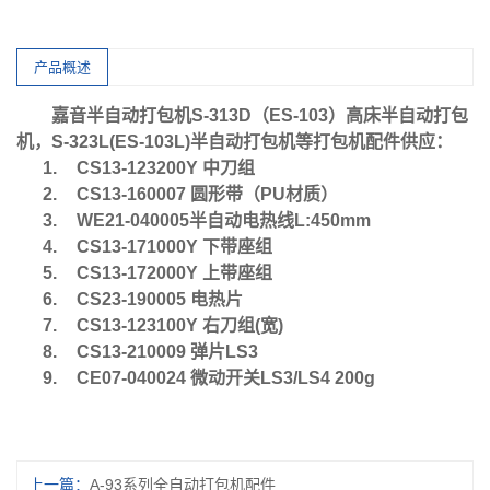
产品概述
嘉音半自动打包机
S-313D
（
ES-103
）高床半自动打包
机，
S-323L(ES-103L)
半自动打包机等打包机配件供应：
1.
CS13-123200Y
中刀组
2.
CS13-160007
圆形带（
PU
材质）
3.
WE21-040005
半自动电热线
L:450mm
4.
CS13-171000Y
下带座组
5.
CS13-172000Y
上带座组
6.
CS23-190005
电热片
7.
CS13-123100Y
右刀组
(
宽
)
8.
CS13-210009
弹片
LS3
9.
CE07-040024
微动开关
LS3/LS4 200g
上一篇：
A-93系列全自动打包机配件