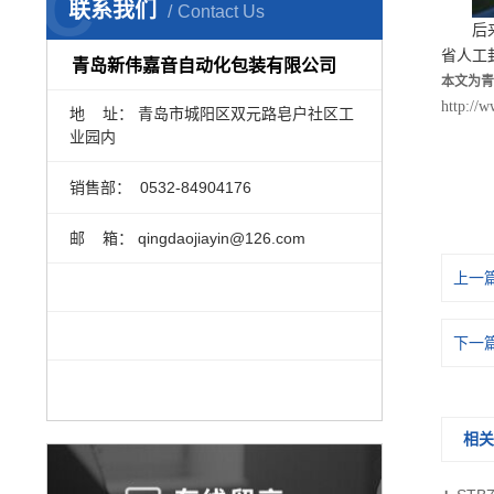
C
联系我们
Contact Us
后
省人工
青岛新伟嘉音自动化包装有限公司
本文为青
http://
地 址： 青岛市城阳区双元路皂户社区工
业园内
销售部：
0532-84904176
邮 箱： qingdaojiayin@126.com
上一
下一
相