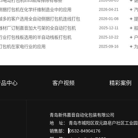
B73电动打包机E53故障排除有哪些
健
2026-06-05
侧捆打包机在化学纤维制造业中的应用
汽
2026-04-21
越多的客户选用全自动侧捆打包机连线打包
提
2026-01-08
器材厂订制嘉音加大弓架的全自动打包机
船
2025-12-11
行业打包栈板选用的半自动栈板打包机
户
2025-10-22
打包机在家电行业的应用
2025-09-16
产品中心
客户视频
精彩案例
青岛新伟嘉音自动化包装有限公司
地 址： 青岛市城阳区双元路皂户社区工业
销售部：
0532-84904176