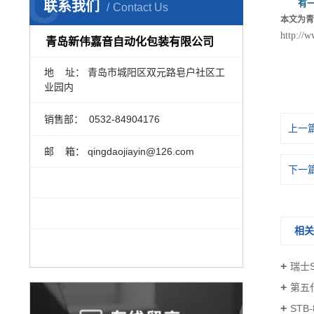
C
有
联系我们
Contact Us
本文为青
http://
青岛新伟嘉音自动化包装有限公司
地 址： 青岛市城阳区双元路皂户社区工
业园内
销售部：
0532-84904176
上一
邮 箱： qingdaojiayin@126.com
下一
相
瑞士S
第五代
STB