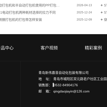
打包机和半自动打包机使用的PP打包带有什么区别
S
2026-04-13
B81电动打包机两种耗材选择的拉力不同
S
2025-12-24
侧捆打包机的打包带怎样安装
2025-12-09
产品中心
客户视频
精彩案例
青岛新伟嘉音自动化包装有限公司
地 址： 青岛市城阳区双元路皂户社区工业
销售部：
0532-84904176
邮 箱： qingdaojiayin@126.com