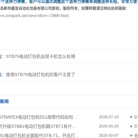
一个送带力弹簧，客户可以通过调整这个送带力弹簧来调整送带长短，非常方便
岛新伟嘉音自动化包装有限公司原创，版权所有，如需转载请注明出处和链接：
www.joinpack.net/news/show-15060.html
篇：
STB75电动打包机出现卡机怎么处理
篇：
使用STB70电动打包机的客户注意了
关新闻
TRAPEX电动打包机E51故障代码如何解决
S
2026-07-10
升级STB81电动打包机跟STB71有什么区别
S
2026-05-20
-81电动打包机全面取代STB-71，开启打包作业新体验
全
2026-05-07